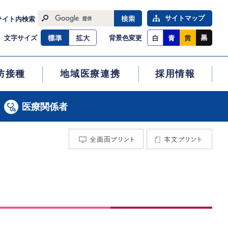
サイトマップ
サイト内検索
標準
大きく
白
青
黄
黒
文字サイズ
背景色変更
防接種
地域医療連携
採用情報
医療関係者
全画面プリント
本文