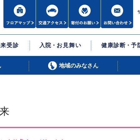
外来受診
入院
・
お見舞い
健康診断
・
予
ん
地域のみなさん
来