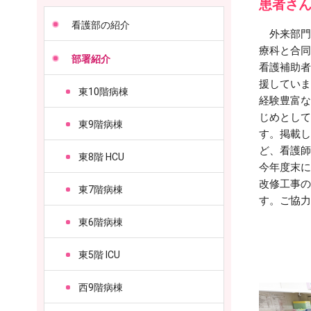
患者さ
看護部の紹介
外来部門は
療科と合同
部署紹介
看護補助者
援していま
東10階病棟
経験豊富な
じめとして
東9階病棟
す。掲載し
ど、看護師
東8階 HCU
今年度末に
改修工事の
東7階病棟
す。ご協力
東6階病棟
東5階 ICU
西9階病棟