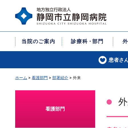
グ
本
ロ
フ
ロ
文
ー
ッ
ー
へ
カ
タ
バ
ル
ー
ル
ナ
へ
ナ
ビ
当院のご案内
診療科
・
部門
ビ
ゲ
ゲ
ー
ー
シ
患者さ
シ
ョ
ョ
ン
ン
へ
ホーム
>
看護部門
>
部署紹介
>
外来
へ
外
看護部門